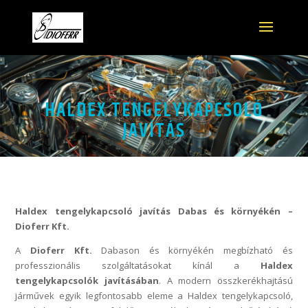
HALDEX TENGELYKAPCSOLÓ
JAVÍTÁS
Haldex tengelykapcsoló javítás Dabas és környékén –
Dioferr Kft.
A
Dioferr Kft.
Dabason és környékén megbízható és
professzionális szolgáltatásokat kínál a
Haldex
tengelykapcsolók javításában
. A modern összkerékhajtású
járművek egyik legfontosabb eleme a Haldex tengelykapcsoló,