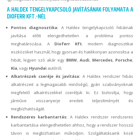
A HALDEX TENGELYKAPCSOLÓ JAVÍTÁSÁNAK FOLYAMATA A
DIOFERR KFT.-NÉL
Pontos diagnosztika:
A Haldex tengelykapcsoló hibáinak
javítása előtt elengedhetetlen a probléma pontos
meghatározása. A
Dioferr Kft.
modern diagnosztikai
eszközöket használ, hogy gyorsan és hatékonyan azonosítsa a
hibát, legyen szó akár egy
BMW
,
Audi
,
Mercedes
,
Porsche
,
Kia
, vagy
Hyundai
autóról.
Alkatrészek cseréje és javítása:
A Haldex rendszer hibás
alkatrészeit a legmagasabb minőségű, gyári szabványoknak
megfelelő alkatrészekkel cseréljük ki. Ez biztosítja, hogy
járműve visszanyerje eredeti teljesítményét és
megbízhatóságát.
Rendszeres karbantartás:
A Haldex rendszer rendszeres
karbantartása elengedhetetlen ahhoz, hogy a rendszer hosszú
távon is megbízhatóan működjön. Szolgáltatásaink közé