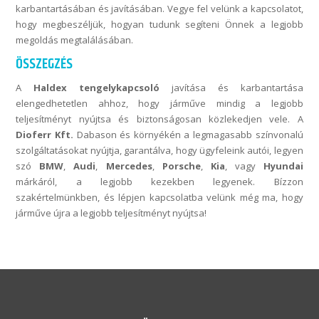
karbantartásában és javításában. Vegye fel velünk a kapcsolatot,
hogy megbeszéljük, hogyan tudunk segíteni Önnek a legjobb
megoldás megtalálásában.
ÖSSZEGZÉS
A
Haldex tengelykapcsoló
javítása és karbantartása
elengedhetetlen ahhoz, hogy járműve mindig a legjobb
teljesítményt nyújtsa és biztonságosan közlekedjen vele. A
Dioferr Kft.
Dabason és környékén a legmagasabb színvonalú
szolgáltatásokat nyújtja, garantálva, hogy ügyfeleink autói, legyen
szó
BMW
,
Audi
,
Mercedes
,
Porsche
,
Kia
, vagy
Hyundai
márkáról, a legjobb kezekben legyenek. Bízzon
szakértelmünkben, és lépjen kapcsolatba velünk még ma, hogy
járműve újra a legjobb teljesítményt nyújtsa!