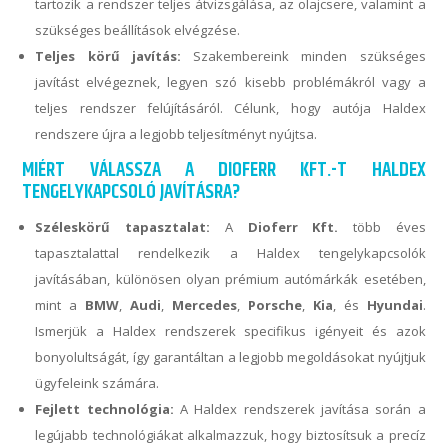
tartozik a rendszer teljes átvizsgálása, az olajcsere, valamint a
szükséges beállítások elvégzése.
Teljes körű javítás:
Szakembereink minden szükséges
javítást elvégeznek, legyen szó kisebb problémákról vagy a
teljes rendszer felújításáról. Célunk, hogy autója Haldex
rendszere újra a legjobb teljesítményt nyújtsa.
MIÉRT VÁLASSZA A DIOFERR KFT.-T HALDEX
TENGELYKAPCSOLÓ JAVÍTÁSRA?
Széleskörű tapasztalat:
A
Dioferr Kft.
több éves
tapasztalattal rendelkezik a Haldex tengelykapcsolók
javításában, különösen olyan prémium autómárkák esetében,
mint a
BMW
,
Audi
,
Mercedes
,
Porsche
,
Kia
, és
Hyundai
.
Ismerjük a Haldex rendszerek specifikus igényeit és azok
bonyolultságát, így garantáltan a legjobb megoldásokat nyújtjuk
ügyfeleink számára.
Fejlett technológia:
A Haldex rendszerek javítása során a
legújabb technológiákat alkalmazzuk, hogy biztosítsuk a precíz