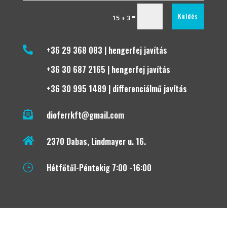
Küldés
=
15 + 3

+36 29 368 083 | hengerfej javítás
+36 30 687 2165 | hengerfej javítás
+36 30 995 1489 | differenciálmű javítás

dioferrkft@gmail.com

2370 Dabas, Lindmayer u. 16.
Hétfőtől-Péntekig 7:00 -16:00
}