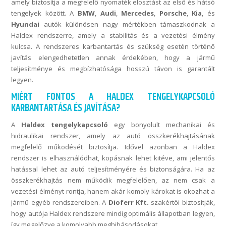
amely biztosítja a megfelelő nyomaték elosztást az első és hátsó
tengelyek között. A
BMW
,
Audi
,
Mercedes
,
Porsche
,
Kia
, és
Hyundai
autók különösen nagy mértékben támaszkodnak a
Haldex rendszerre, amely a stabilitás és a vezetési élmény
kulcsa. A rendszeres karbantartás és szükség esetén történő
javítás elengedhetetlen annak érdekében, hogy a jármű
teljesítménye és megbízhatósága hosszú távon is garantált
legyen.
MIÉRT FONTOS A HALDEX TENGELYKAPCSOLÓ
KARBANTARTÁSA ÉS JAVÍTÁSA?
A
Haldex tengelykapcsoló
egy bonyolult mechanikai és
hidraulikai rendszer, amely az autó összkerékhajtásának
megfelelő működését biztosítja. Idővel azonban a Haldex
rendszer is elhasználódhat, kopásnak lehet kitéve, ami jelentős
hatással lehet az autó teljesítményére és biztonságára. Ha az
összkerékhajtás nem működik megfelelően, az nem csak a
vezetési élményt rontja, hanem akár komoly károkat is okozhat a
jármű egyéb rendszereiben. A
Dioferr Kft.
szakértői biztosítják,
hogy autója Haldex rendszere mindig optimális állapotban legyen,
így megelőzve a komolyabb meghibásodásokat.