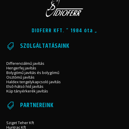
DIOFERR KFT. ” 1984 óta „
SZOLGÁLTATÁSAINK

Differenciálmű javítás
Hengerfej javítás
Bolygómű javítás és bolygómű
Osztómű javítás
Haldex tengelykapcsoló javítás
Első-hátsó híd javítás
Kúp tányérkerék javítás
PARTNEREINK

Sziget Teher Kft
Huntrac Kft