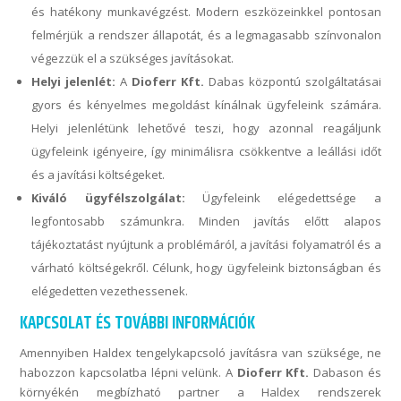
és hatékony munkavégzést. Modern eszközeinkkel pontosan
felmérjük a rendszer állapotát, és a legmagasabb színvonalon
végezzük el a szükséges javításokat.
Helyi jelenlét:
A
Dioferr Kft.
Dabas központú szolgáltatásai
gyors és kényelmes megoldást kínálnak ügyfeleink számára.
Helyi jelenlétünk lehetővé teszi, hogy azonnal reagáljunk
ügyfeleink igényeire, így minimálisra csökkentve a leállási időt
és a javítási költségeket.
Kiváló ügyfélszolgálat:
Ügyfeleink elégedettsége a
legfontosabb számunkra. Minden javítás előtt alapos
tájékoztatást nyújtunk a problémáról, a javítási folyamatról és a
várható költségekről. Célunk, hogy ügyfeleink biztonságban és
elégedetten vezethessenek.
KAPCSOLAT ÉS TOVÁBBI INFORMÁCIÓK
Amennyiben Haldex tengelykapcsoló javításra van szüksége, ne
habozzon kapcsolatba lépni velünk. A
Dioferr Kft.
Dabason és
környékén megbízható partner a Haldex rendszerek